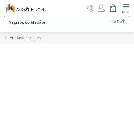
Prejsť
NÁKUPN
KOŠÍK
na
obsah
HĽADAŤ
Predávané značky