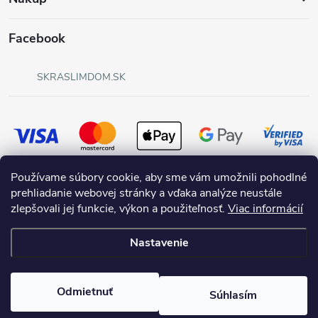
Facebook
SKRASLIMDOM.SK
Používame súbory cookie, aby sme vám umožnili pohodlné
prehliadanie webovej stránky a vďaka analýze neustále
zlepšovali jej funkcie, výkon a použiteľnosť.
Viac informácií
Nastavenie
Copyright 2026
SKRASLIMDOM.SK
. Všetky práva vyhradené.
Odmietnuť
Súhlasím
Vytvoril Shoptet