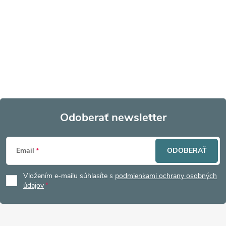
Odoberať newsletter
Z
Email
ODOBERAŤ
á
Vložením e-mailu súhlasíte s
podmienkami ochrany osobných
p
údajov
ä