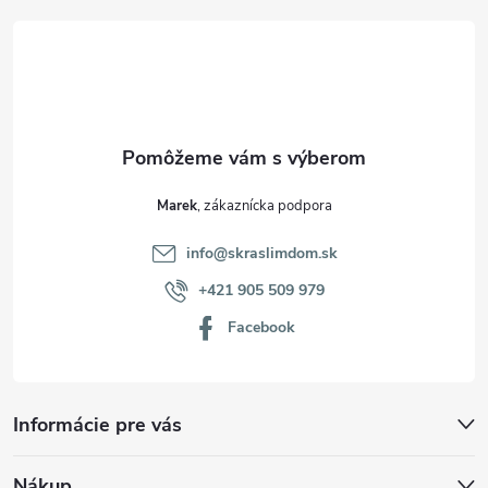
t
i
e
Marek
info
@
skraslimdom.sk
+421 905 509 979
Facebook
Informácie pre vás
Nákup