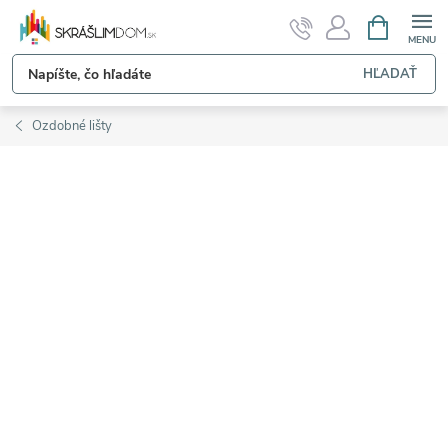
Prejsť
NÁKUPN
KOŠÍK
na
obsah
HĽADAŤ
Ozdobné lišty