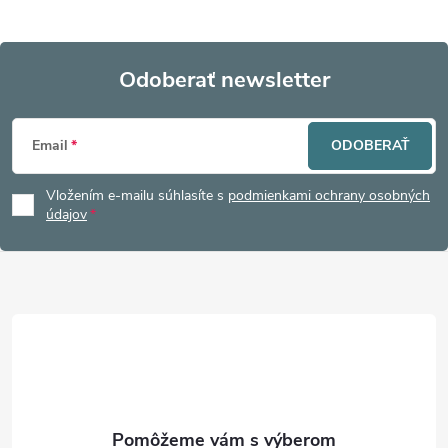
Odoberať newsletter
Z
Email
ODOBERAŤ
á
Vložením e-mailu súhlasíte s
podmienkami ochrany osobných
p
údajov
ä
t
i
e