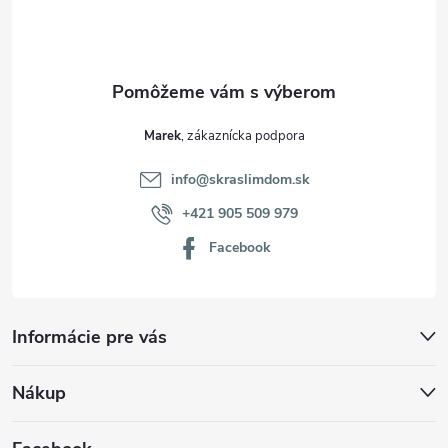
i
e
Marek
info
@
skraslimdom.sk
+421 905 509 979
Facebook
Informácie pre vás
Nákup