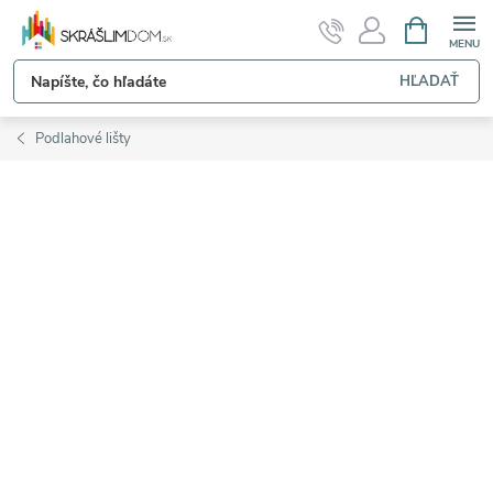
Prejsť
NÁKUPN
KOŠÍK
na
obsah
HĽADAŤ
Podlahové lišty