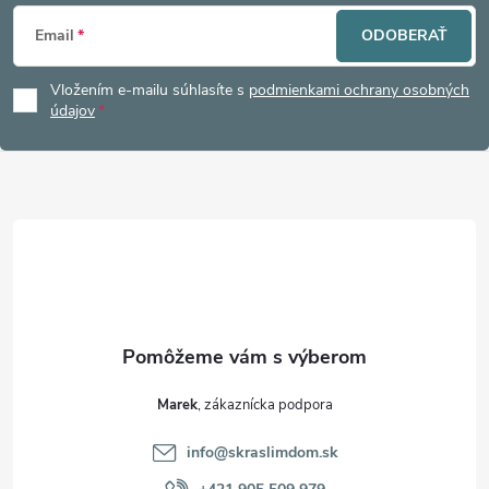
Z
Email
ODOBERAŤ
á
Vložením e-mailu súhlasíte s
podmienkami ochrany osobných
p
údajov
ä
t
i
e
Marek
info
@
skraslimdom.sk