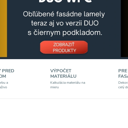
 PRED
VÝPOČET
PRE
OM
MATERIÁLU
FAS
arbu a
Kalkulácia materiálu na
Dekora
aživo
mieru
celý 