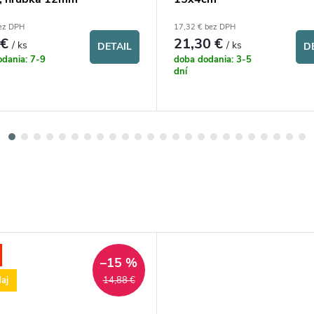
bez DPH
17,32 € bez DPH
 €
21,30 €
/ ks
/ ks
DETAIL
D
dania: 7-9
doba dodania: 3-5
dní
–15 %
aj
14,88 €