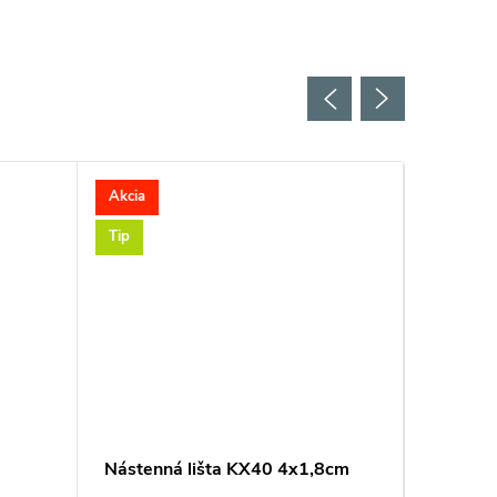
Akcia
Akcia
Tip
Tip
Nástenná lišta KX40 4x1,8cm
Nástenn