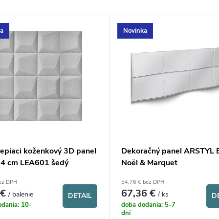
a
Novinka
epiaci koženkový 3D panel
Dekoračný panel ARSTYL
34 cm LEA601 šedý
Noël & Marquet
bez DPH
54,76 € bez DPH
 €
67,36 €
/ balenie
/ ks
DETAIL
D
dania: 10-
doba dodania: 5-7
dní