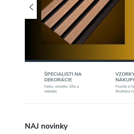
s
Predchádzajúce
m
e
l
e
ŠPECIALISTI NA
VZORKY
n
DEKORÁCIE
NÁKUP
Farby, omietky, lišty a
Pozrite si f
obklady
štruktúru n
e
-
NAJ novinky
s