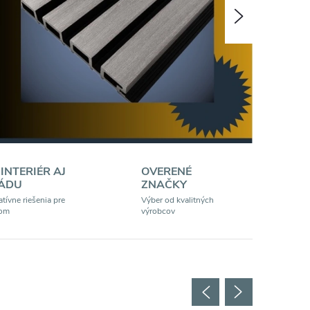
Nasledujúce
 INTERIÉR AJ
OVERENÉ
ÁDU
ZNAČKY
tívne riešenia pre
Výber od kvalitných
dom
výrobcov