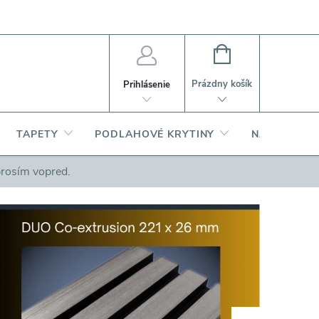
PI
Ako nakupovať
O produktoch
NÁKUPNÝ
KOŠÍK
Prázdny košík
Prihlásenie
TAPETY
PODLAHOVÉ KRYTINY
NARDI – TA
prosím vopred.