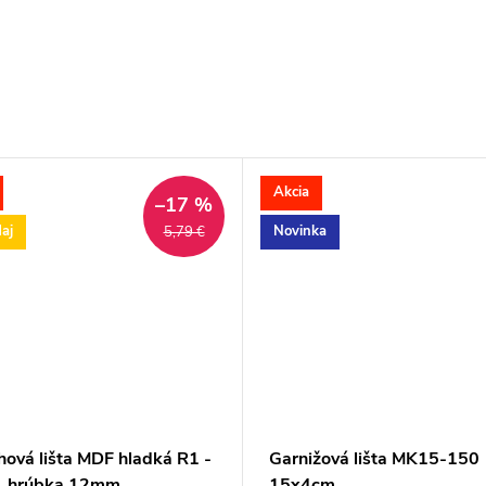
Akcia
–17 %
aj
Novinka
5,79 €
hová lišta MDF hladká R1 -
Garnižová lišta MK15-150
a, hrúbka 12mm
15x4cm