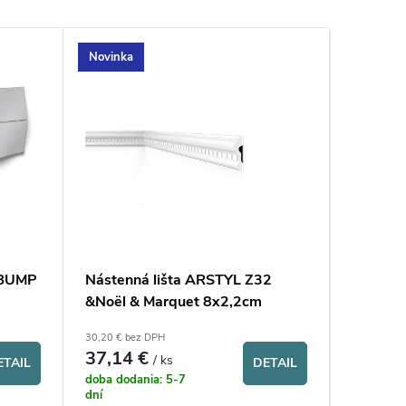
Novinka
Novinka
 BUMP
Nástenná lišta ARSTYL Z32
Koberec
&Noël & Marquet 8x2,2cm
OUTDO
30,20 € bez DPH
od 289 € b
37,14 €
355
od
/ ks
ETAIL
DETAIL
/ ks
doba dodania: 5-7
na objedn
dní