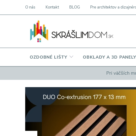
Prejsť
O nás
Kontakt
BLOG
Pre architektov a dizajnér
na
obsah
OZDOBNÉ LIŠTY
OBKLADY A 3D PANEL
Pri väčších m
N
i
e