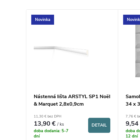
h
Novinka
Novink
o
p
.
S
k
L WT10
Nástenná lišta ARSTYL SP1 Noël
Samol
cm
& Marquet 2,8x0,9cm
34 x 
r
11,30 € bez DPH
7,76 € 
13,90 €
9,54
/ ks
á
DETAIL
DETAIL
doba dodania: 5-7
doba do
dní
12 dní