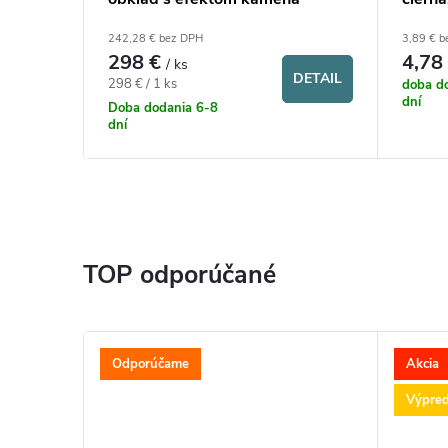
(270x90cm)
j
242,28 € bez DPH
3,89 € 
298 €
4,78
/ ks
DETAIL
DETAIL
f
Jednotková
298 € / 1 ks
doba do
dní
cena:
Doba dodania 6-8
dní
a
s
á
TOP odporúčané
d
y
Odporúčame
Akcia
Výpred
.