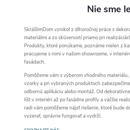
Nie sme le
SkrášlimDom vznikol z dlhoročnej práce s dekor
materiálmi a zo skúseností priamo pri realizáciác
Produkty, ktoré ponúkame, poznáme nielen z ka
pracujeme s nimi v našom showroome, v interiér
fasádach.
Pomôžeme vám s výberom vhodného materiálu,
vzorky a pri vybraných produktoch zabezpečíme
odbornú aplikáciu alebo montáž. Od dekoratívnej
líšt v interiéri až po fasádne profily a väčšie reali
radi vám pomôžeme nájsť riešenie, ktoré bude d
vyzerať, správne fungovať a vydrží.