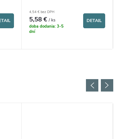
4,54 € bez DPH
3,44 € bez
5,58 €
4,23 
/ ks
ETAIL
DETAIL
doba dodania: 3-5
doba doda
dní
dní
Nové