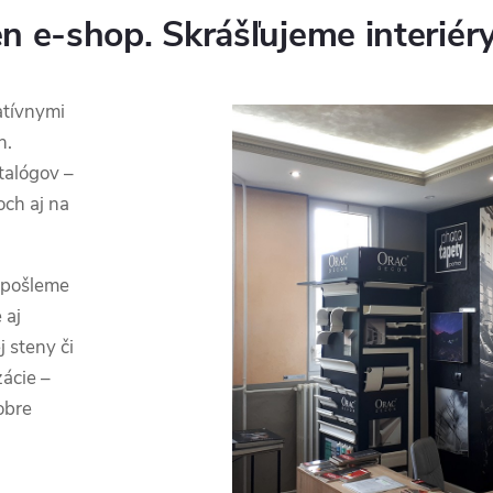
n e-shop. Skrášľujeme interiéry
atívnymi
h.
talógov –
och aj na
 pošleme
 aj
 steny či
zácie –
obre