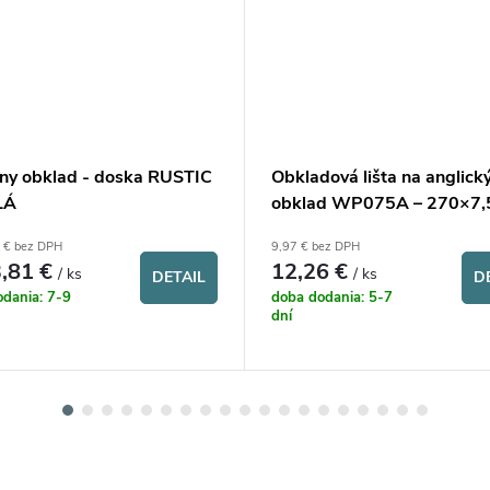
ny obklad - doska RUSTIC
Obkladová lišta na anglick
LÁ
obklad WP075A – 270×7,
 € bez DPH
9,97 € bez DPH
,81 €
12,26 €
/ ks
/ ks
DETAIL
D
dania: 7-9
doba dodania: 5-7
dní