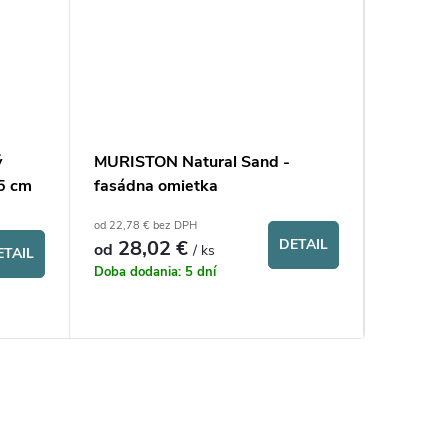
ý
MURISTON Natural Sand -
Rímsa 
5 cm
fasádna omietka
od 22,78 € bez DPH
od 40,45 €
28,02 €
DETAIL
49,
od
od
/ ks
ETAIL
Doba dodania: 5 dní
na objedn
14 dní