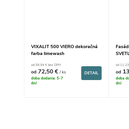
CK
VIXALIT 500 VIERO dekoračná
Fasád
farba limewash
SVET
od 58,94 € bez DPH
od 11,23
72,50 €
13
od
od
/ ks
DETAIL
DETAIL
doba dodania: 5-7
doba do
dní
dní