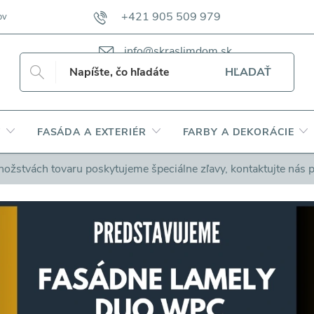
+421 905 509 979
ov
VZORKOVNÍKY TKANÍN CAMFERO
VZORKOVNÍK TKANÍN DAP
info@skraslimdom.sk
HĽADAŤ
Y
FASÁDA A EXTERIÉR
FARBY A DEKORÁCIE
nožstvách tovaru poskytujeme špeciálne zľavy, kontaktujte nás 