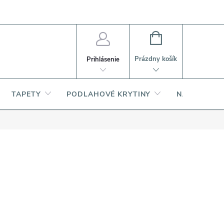
PI
Ako nakupovať
O produktoch
NÁKUPNÝ
KOŠÍK
Prázdny košík
Prihlásenie
TAPETY
PODLAHOVÉ KRYTINY
NARDI – TA