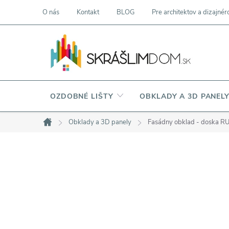
Prejsť
O nás
Kontakt
BLOG
Pre architektov a dizajnér
na
obsah
OZDOBNÉ LIŠTY
OBKLADY A 3D PANEL
Obklady a 3D panely
Fasádny obklad - doska R
Domov