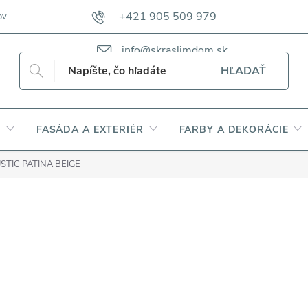
+421 905 509 979
ov
VZORKOVNÍKY TKANÍN CAMFERO
VZORKOVNÍK TKANÍN DAP
info@skraslimdom.sk
HĽADAŤ
Y
FASÁDA A EXTERIÉR
FARBY A DEKORÁCIE
USTIC PATINA BEIGE