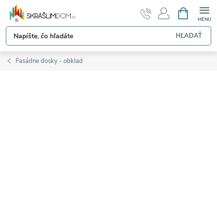
Prejsť
NÁKUPN
KOŠÍK
na
obsah
HĽADAŤ
Fasádne dosky - obklad