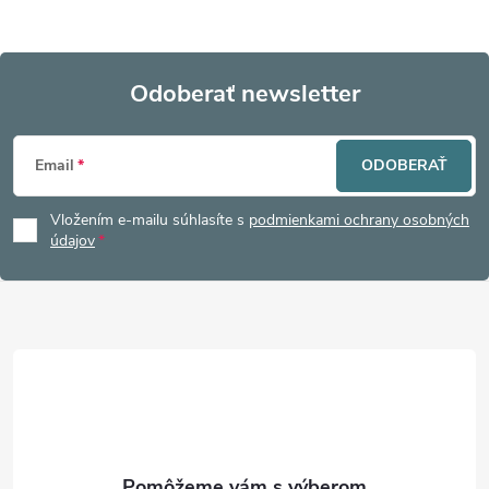
Odoberať newsletter
Z
Email
ODOBERAŤ
á
Vložením e-mailu súhlasíte s
podmienkami ochrany osobných
p
údajov
ä
t
i
e