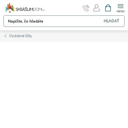
Prejsť
NÁKUPN
KOŠÍK
na
obsah
HĽADAŤ
Ozdobné lišty