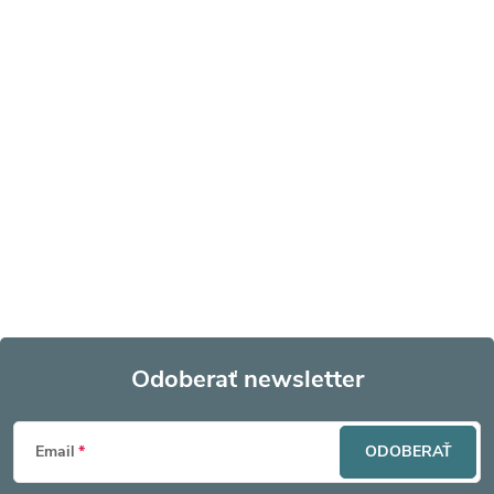
Odoberať newsletter
Z
Email
ODOBERAŤ
á