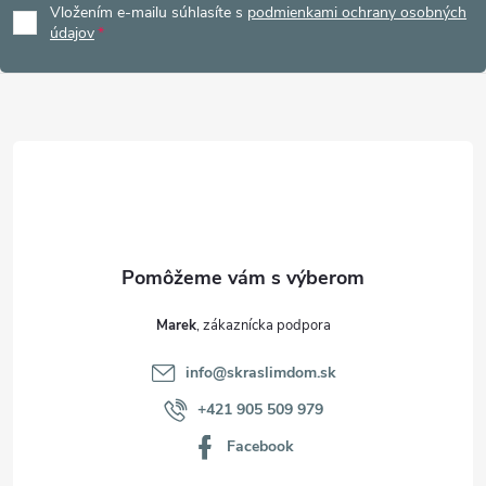
Vložením e-mailu súhlasíte s
podmienkami ochrany osobných
p
údajov
ä
t
i
e
Marek
info
@
skraslimdom.sk
+421 905 509 979
Facebook