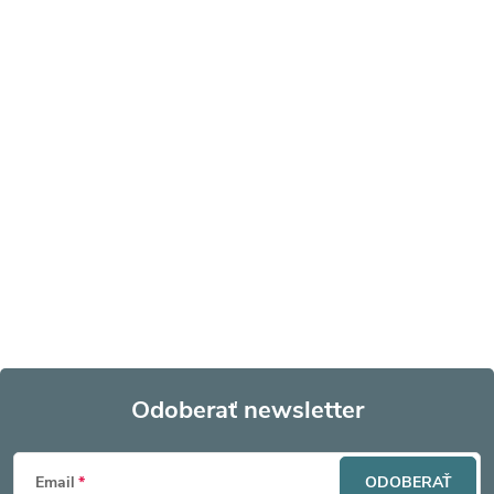
Odoberať newsletter
Z
Email
ODOBERAŤ