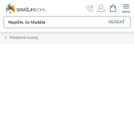
Prejsť
NÁKUPN
KOŠÍK
na
obsah
HĽADAŤ
Nástenné kazety