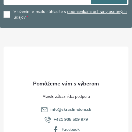
á
Vložením e-mailu súhlasíte s
podmienkami ochrany osobných
p
údajov
ä
t
i
e
Marek
info
@
skraslimdom.sk
+421 905 509 979
Facebook