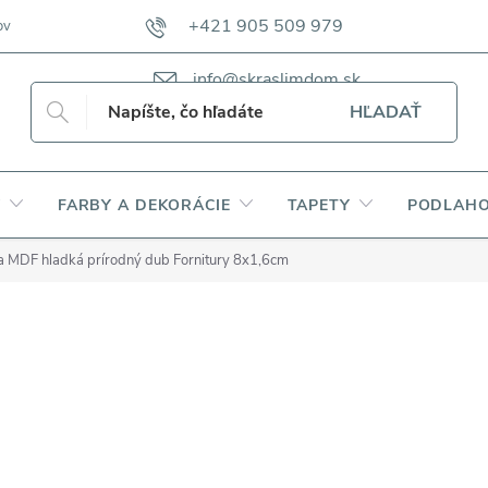
+421 905 509 979
ov
VZORKOVNÍKY TKANÍN CAMFERO
VZORKOVNÍK TKANÍN DAP
info@skraslimdom.sk
HĽADAŤ
Y
FARBY A DEKORÁCIE
TAPETY
PODLAHO
ta MDF hladká prírodný dub Fornitury 8x1,6cm