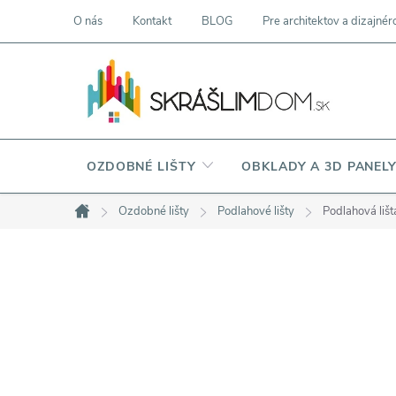
Prejsť
O nás
Kontakt
BLOG
Pre architektov a dizajnér
na
obsah
OZDOBNÉ LIŠTY
OBKLADY A 3D PANEL
Ozdobné lišty
Podlahové lišty
Podlahová liš
Domov