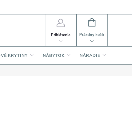
PI
Ako nakupovať
O produktoch
NÁKUPNÝ
KOŠÍK
Prázdny košík
Prihlásenie
VÉ KRYTINY
NÁBYTOK
NÁRADIE
AKCIA