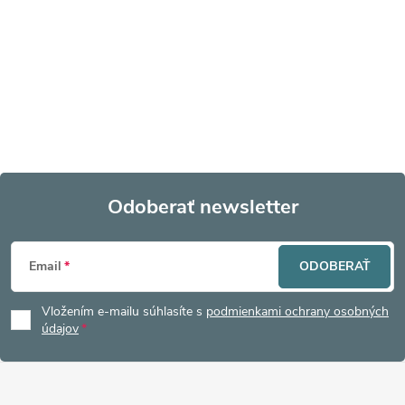
Odoberať newsletter
Z
Email
ODOBERAŤ
á
Vložením e-mailu súhlasíte s
podmienkami ochrany osobných
p
údajov
ä