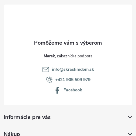
t
i
e
Marek
info
@
skraslimdom.sk
+421 905 509 979
Facebook
Informácie pre vás
Nákup