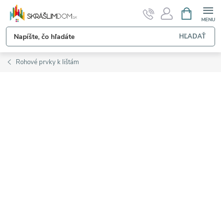
Prejsť
NÁKUPN
KOŠÍK
na
obsah
HĽADAŤ
Rohové prvky k lištám