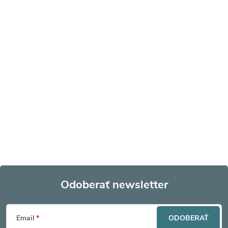
Odoberať newsletter
Z
Email
ODOBERAŤ