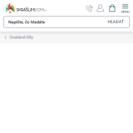
Prejsť
NÁKUPN
KOŠÍK
na
obsah
HĽADAŤ
Ozdobné lišty