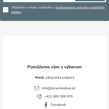
á
Vložením e-mailu súhlasíte s
podmienkami ochrany osobných
p
údajov
ä
t
i
e
Marek
info
@
skraslimdom.sk
+421 905 509 979
Facebook