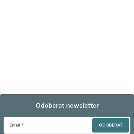
Odoberať newsletter
Z
Email
ODOBERAŤ