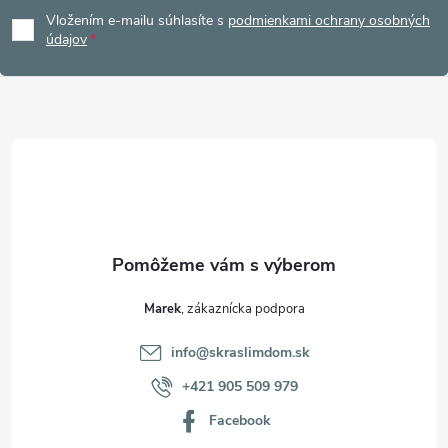
á
Vložením e-mailu súhlasíte s
podmienkami ochrany osobných
p
údajov
ä
t
i
e
Marek
info
@
skraslimdom.sk
+421 905 509 979
Facebook