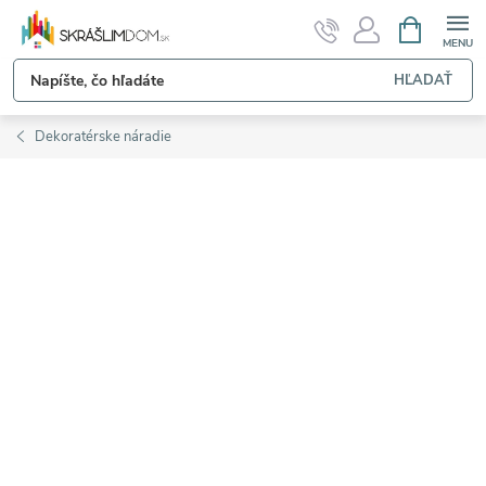
Prejsť
NÁKUPN
KOŠÍK
na
obsah
HĽADAŤ
Dekoratérske náradie