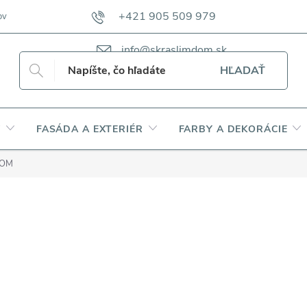
+421 905 509 979
ov
VZORKOVNÍKY TKANÍN CAMFERO
VZORKOVNÍK TKANÍN DAP
info@skraslimdom.sk
HĽADAŤ
Y
FASÁDA A EXTERIÉR
FARBY A DEKORÁCIE
DOM