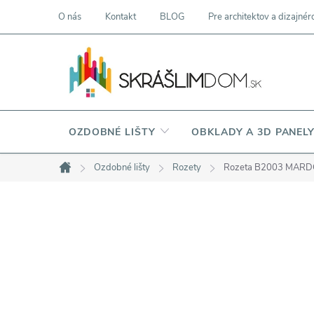
Prejsť
O nás
Kontakt
BLOG
Pre architektov a dizajnér
na
obsah
OZDOBNÉ LIŠTY
OBKLADY A 3D PANEL
Ozdobné lišty
Rozety
Rozeta B2003 MAR
Domov