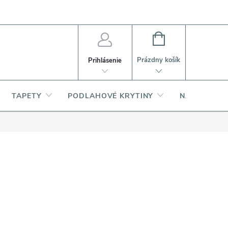
PI
Ako nakupovať
O produktoch
NÁKUPNÝ
KOŠÍK
Prázdny košík
Prihlásenie
TAPETY
PODLAHOVÉ KRYTINY
NARDI – TA