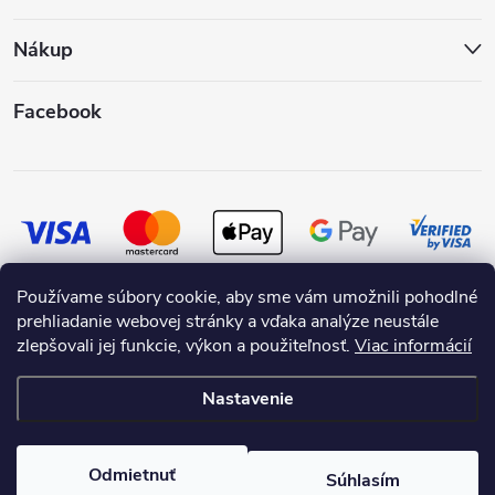
Nákup
Facebook
Používame súbory cookie, aby sme vám umožnili pohodlné
prehliadanie webovej stránky a vďaka analýze neustále
zlepšovali jej funkcie, výkon a použiteľnosť.
Viac informácií
Nastavenie
Copyright 2026
SKRASLIMDOM.SK
. Všetky práva vyhradené.
Odmietnuť
Súhlasím