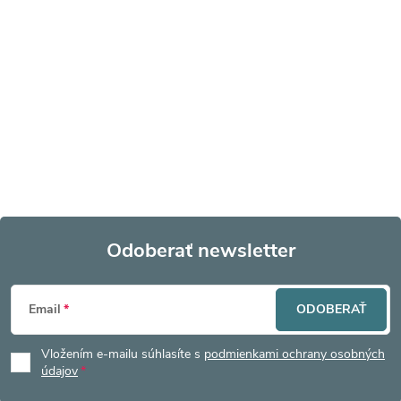
Odoberať newsletter
Z
Email
ODOBERAŤ
á
Vložením e-mailu súhlasíte s
podmienkami ochrany osobných
p
údajov