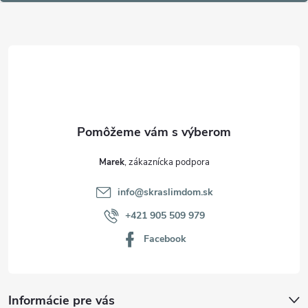
ä
t
i
e
Marek
info
@
skraslimdom.sk
+421 905 509 979
Facebook
Informácie pre vás