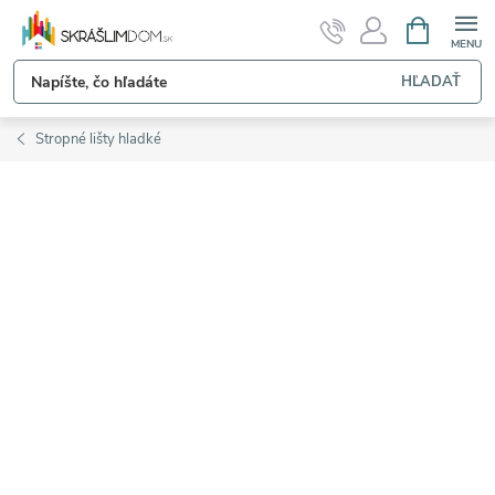
Prejsť
NÁKUPN
KOŠÍK
na
obsah
HĽADAŤ
Stropné lišty hladké