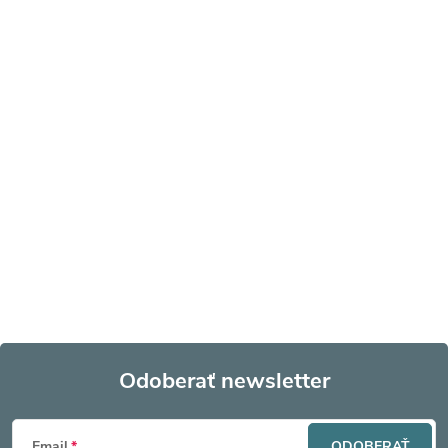
Odoberať newsletter
Z
Email
ODOBERAŤ