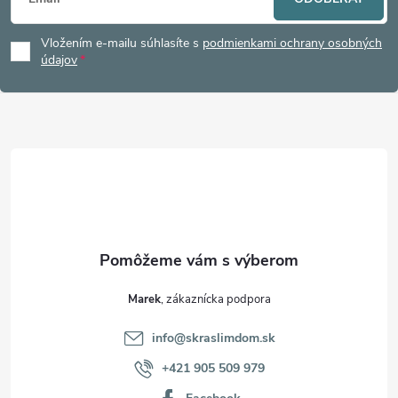
á
Vložením e-mailu súhlasíte s
podmienkami ochrany osobných
p
údajov
ä
t
i
e
Marek
info
@
skraslimdom.sk
+421 905 509 979