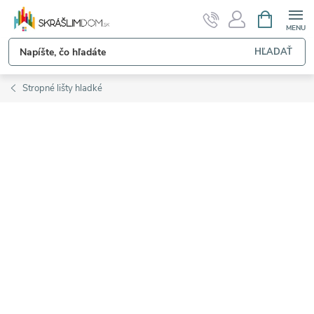
Prejsť
NÁKUPN
KOŠÍK
na
obsah
HĽADAŤ
Stropné lišty hladké