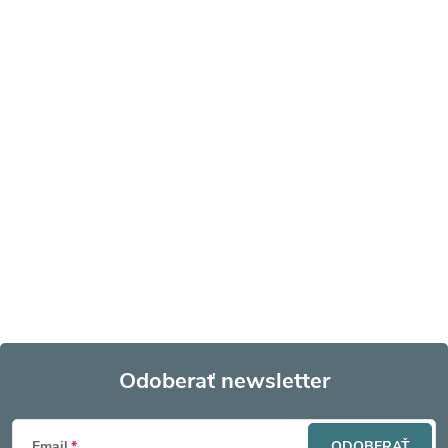
Odoberať newsletter
Z
Email
ODOBERAŤ