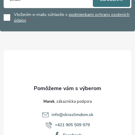
á
Vložením e-mailu súhlasíte s
podmienkami ochrany osobných
p
údajov
ä
t
i
e
Marek
info
@
skraslimdom.sk
+421 905 509 979