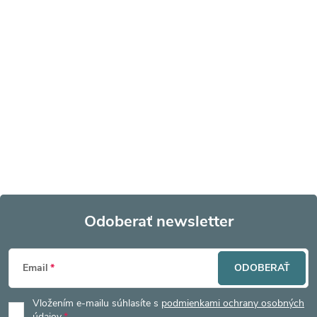
Odoberať newsletter
Z
Email
ODOBERAŤ
á
Vložením e-mailu súhlasíte s
podmienkami ochrany osobných
údajov