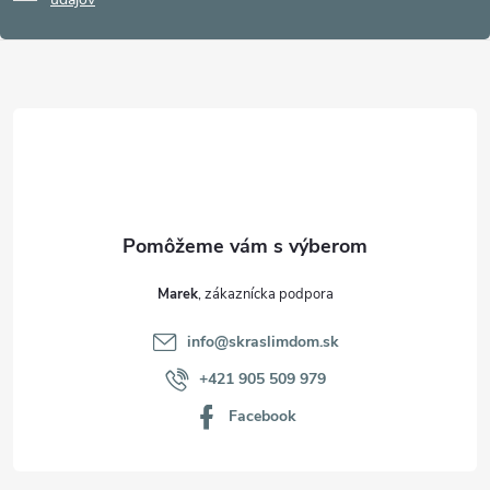
p
ä
t
i
e
Marek
info
@
skraslimdom.sk
+421 905 509 979
Facebook