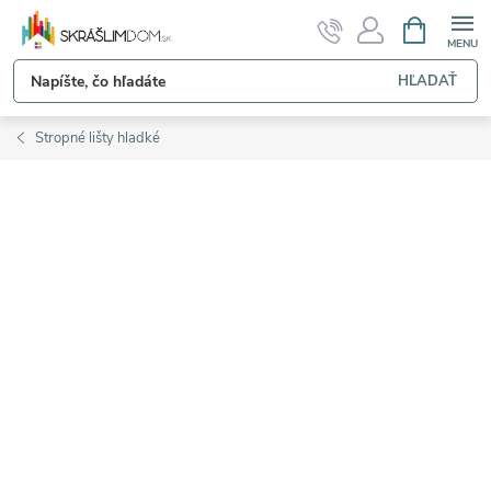
Prejsť
NÁKUPN
KOŠÍK
na
obsah
HĽADAŤ
Stropné lišty hladké