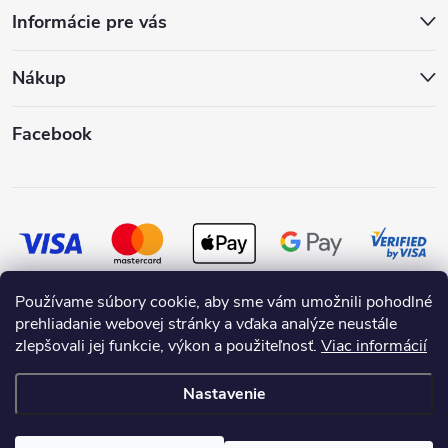
Informácie pre vás
Nákup
Facebook
Používame súbory cookie, aby sme vám umožnili pohodlné
prehliadanie webovej stránky a vďaka analýze neustále
zlepšovali jej funkcie, výkon a použiteľnosť.
Viac informácií
Nastavenie
Copyright 2026
SKRASLIMDOM.SK
. Všetky práva vyhradené.