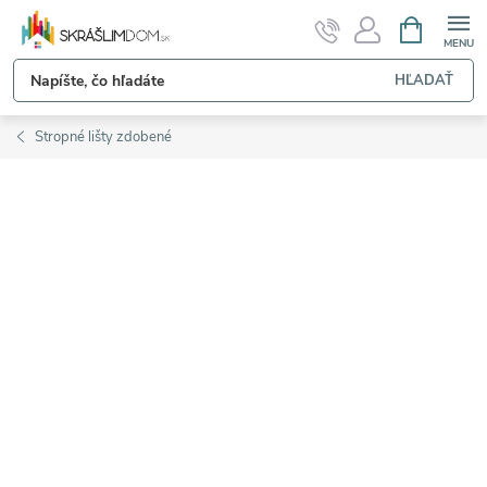
Prejsť
NÁKUPN
KOŠÍK
na
obsah
HĽADAŤ
Stropné lišty zdobené