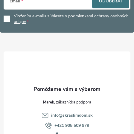
Email
ODOBERAŤ
á
Vložením e-mailu súhlasíte s
podmienkami ochrany osobných
p
údajov
ä
t
i
e
Marek
info
@
skraslimdom.sk
+421 905 509 979