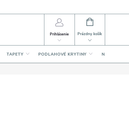
PI
Ako nakupovať
O produktoch
NÁKUPNÝ
KOŠÍK
Prázdny košík
Prihlásenie
TAPETY
PODLAHOVÉ KRYTINY
NARDI – TA