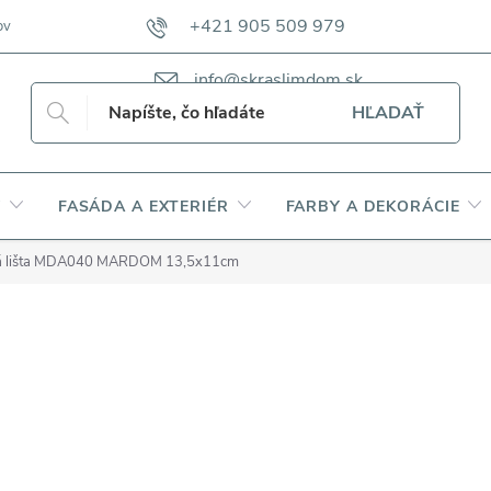
+421 905 509 979
ov
VZORKOVNÍKY TKANÍN CAMFERO
VZORKOVNÍK TKANÍN DAP
info@skraslimdom.sk
HĽADAŤ
Y
FASÁDA A EXTERIÉR
FARBY A DEKORÁCIE
á lišta MDA040 MARDOM 13,5x11cm