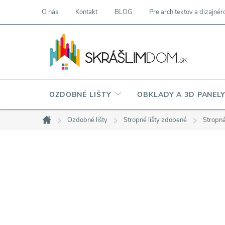
Prejsť
O nás
Kontakt
BLOG
Pre architektov a dizajnér
na
obsah
OZDOBNÉ LIŠTY
OBKLADY A 3D PANEL
Ozdobné lišty
Stropné lišty zdobené
Stropn
Domov