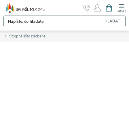
Prejsť
NÁKUPN
KOŠÍK
na
obsah
HĽADAŤ
Stropné lišty zdobené