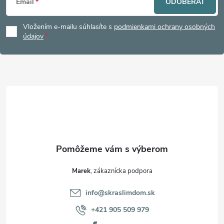
Email
ODOBERAŤ
á
Vložením e-mailu súhlasíte s
podmienkami ochrany osobných
p
údajov
ä
t
i
e
Marek
info
@
skraslimdom.sk
+421 905 509 979