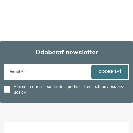
Odoberať newsletter
Z
Email
ODOBERAŤ
á
Vložením e-mailu súhlasíte s
podmienkami ochrany osobných
p
údajov
ä
t