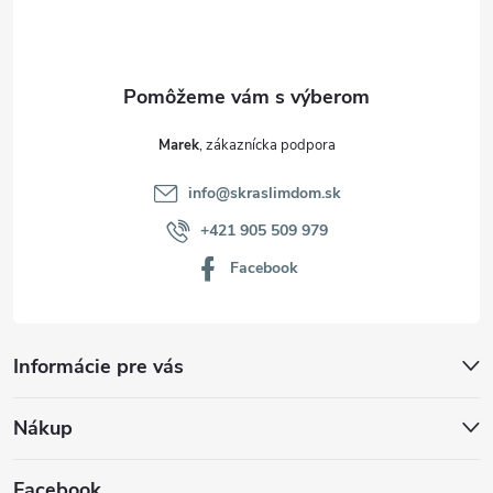
i
e
Marek
info
@
skraslimdom.sk
+421 905 509 979
Facebook
Informácie pre vás
Nákup
Facebook