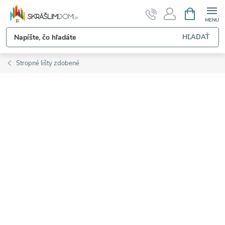
Prejsť
NÁKUPN
KOŠÍK
na
obsah
HĽADAŤ
Stropné lišty zdobené