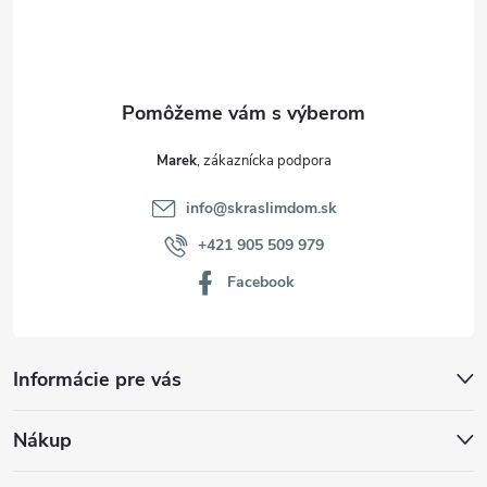
i
e
Marek
info
@
skraslimdom.sk
+421 905 509 979
Facebook
Informácie pre vás
Nákup