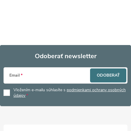
Odoberať newsletter
Z
Email
ODOBERAŤ
á
Vložením e-mailu súhlasíte s
podmienkami ochrany osobných
p
údajov
ä
t