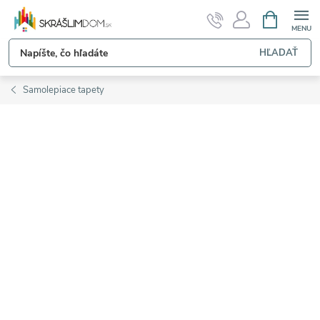
Prejsť
NÁKUPN
KOŠÍK
na
obsah
HĽADAŤ
Samolepiace tapety