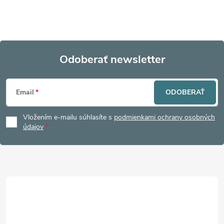
Odoberať newsletter
Z
Email
ODOBERAŤ
á
Vložením e-mailu súhlasíte s
podmienkami ochrany osobných
p
údajov
ä
t
i