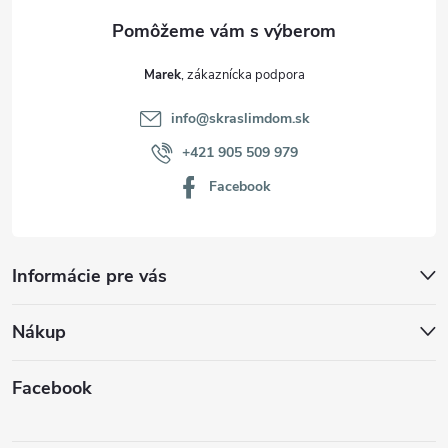
e
Marek
info
@
skraslimdom.sk
+421 905 509 979
Facebook
Informácie pre vás
Nákup
Facebook