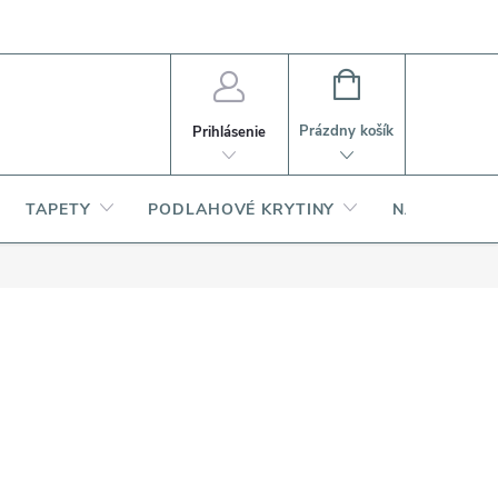
PI
Ako nakupovať
O produktoch
NÁKUPNÝ
KOŠÍK
Prázdny košík
Prihlásenie
TAPETY
PODLAHOVÉ KRYTINY
NARDI – TA