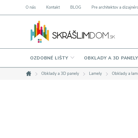
Prejsť
O nás
Kontakt
BLOG
Pre architektov a dizajnér
na
obsah
OZDOBNÉ LIŠTY
OBKLADY A 3D PANEL
Obklady a 3D panely
Lamely
Obklady a l
Domov