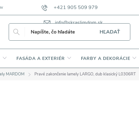
+421 905 509 979
ov
VZORKOVNÍKY TKANÍN CAMFERO
VZORKOVNÍK TKANÍN DAP
info@skraslimdom.sk
HĽADAŤ
Y
FASÁDA A EXTERIÉR
FARBY A DEKORÁCIE
amely MARDOM
Pravé zakončenie lamely LARGO, dub klasický L0306RT