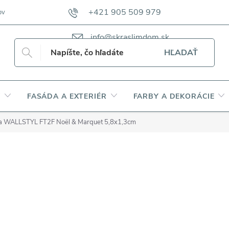
+421 905 509 979
ov
VZORKOVNÍKY TKANÍN CAMFERO
VZORKOVNÍK TKANÍN DAP
info@skraslimdom.sk
HĽADAŤ
Y
FASÁDA A EXTERIÉR
FARBY A DEKORÁCIE
šta WALLSTYL FT2F Noël & Marquet 5,8x1,3cm