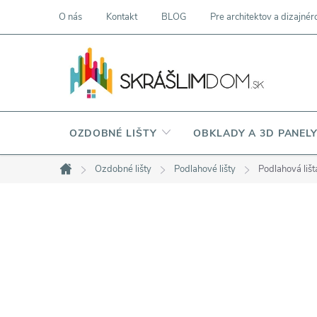
Prejsť
O nás
Kontakt
BLOG
Pre architektov a dizajnér
na
obsah
OZDOBNÉ LIŠTY
OBKLADY A 3D PANEL
Ozdobné lišty
Podlahové lišty
Podlahová li
Domov