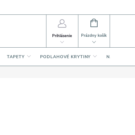
PI
Ako nakupovať
O produktoch
NÁKUPNÝ
KOŠÍK
Prázdny košík
Prihlásenie
TAPETY
PODLAHOVÉ KRYTINY
NARDI – TA