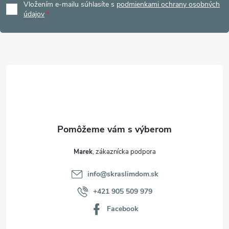
Vložením e-mailu súhlasíte s
podmienkami ochrany osobných
p
údajov
ä
t
i
e
Marek
info
@
skraslimdom.sk
+421 905 509 979
Facebook