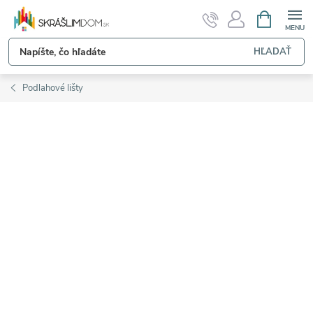
Prejsť
NÁKUPN
KOŠÍK
na
obsah
HĽADAŤ
Podlahové lišty