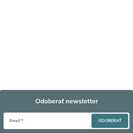
Odoberať newsletter
Z
Email
ODOBERAŤ
á