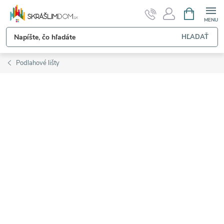
Prejsť
NÁKUPN
KOŠÍK
na
obsah
HĽADAŤ
Podlahové lišty