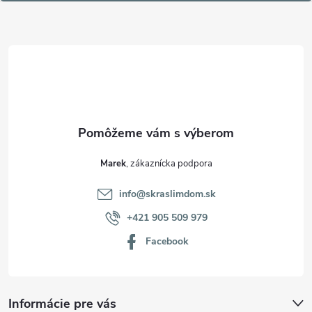
ä
t
i
e
Marek
info
@
skraslimdom.sk
+421 905 509 979
Facebook
Informácie pre vás