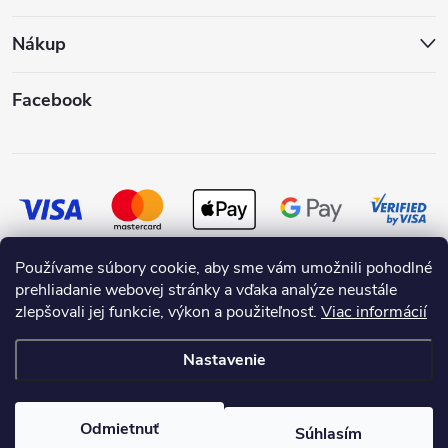
Nákup
Facebook
Používame súbory cookie, aby sme vám umožnili pohodlné
prehliadanie webovej stránky a vďaka analýze neustále
zlepšovali jej funkcie, výkon a použiteľnosť.
Viac informácií
Nastavenie
Copyright 2026
SKRASLIMDOM.SK
. Všetky práva vyhradené.
Odmietnuť
Súhlasím