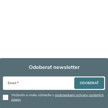
Odoberať newsletter
Z
Email
ODOBERAŤ
á
Vložením e-mailu súhlasíte s
podmienkami ochrany osobných
p
údajov