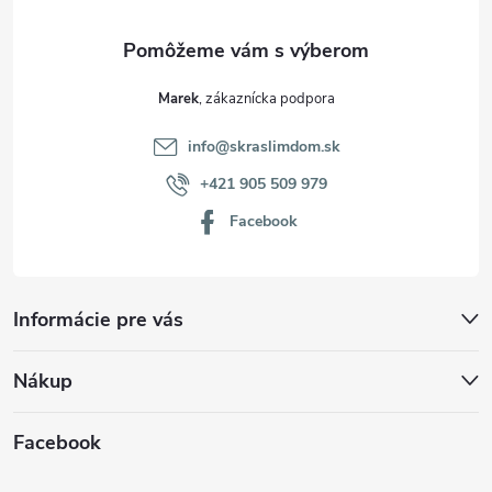
e
Marek
info
@
skraslimdom.sk
+421 905 509 979
Facebook
Informácie pre vás
Nákup
Facebook