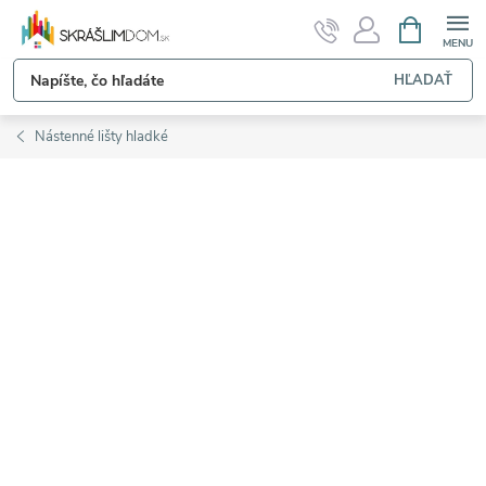
Prejsť
NÁKUPN
KOŠÍK
na
obsah
HĽADAŤ
Nástenné lišty hladké