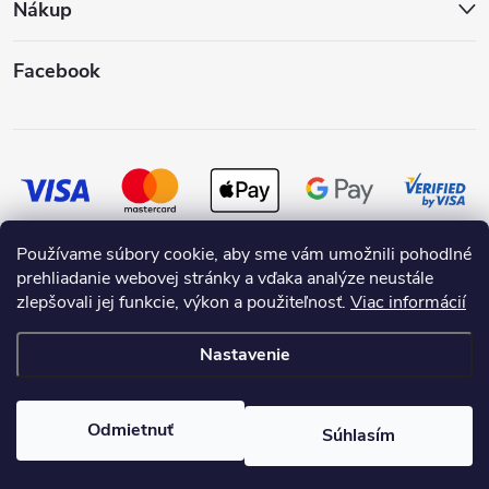
Nákup
Facebook
Používame súbory cookie, aby sme vám umožnili pohodlné
prehliadanie webovej stránky a vďaka analýze neustále
zlepšovali jej funkcie, výkon a použiteľnosť.
Viac informácií
Nastavenie
Copyright 2026
SKRASLIMDOM.SK
. Všetky práva vyhradené.
Odmietnuť
Súhlasím
Vytvoril Shoptet