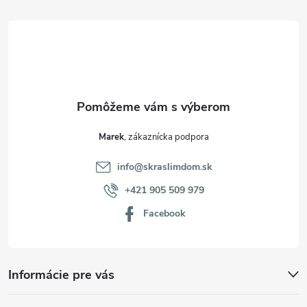
t
i
e
Marek
info
@
skraslimdom.sk
+421 905 509 979
Facebook
Informácie pre vás