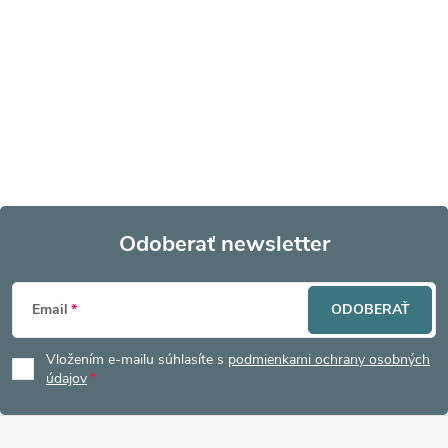
Odoberať newsletter
Z
Email
ODOBERAŤ
á
Vložením e-mailu súhlasíte s
podmienkami ochrany osobných
p
údajov
ä