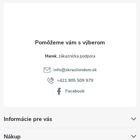
t
i
e
Marek
info
@
skraslimdom.sk
+421 905 509 979
Facebook
Informácie pre vás
Nákup