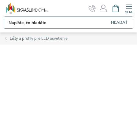
Prejsť
NÁKUPN
KOŠÍK
na
obsah
HĽADAŤ
Lišty a profily pre LED osvetlenie