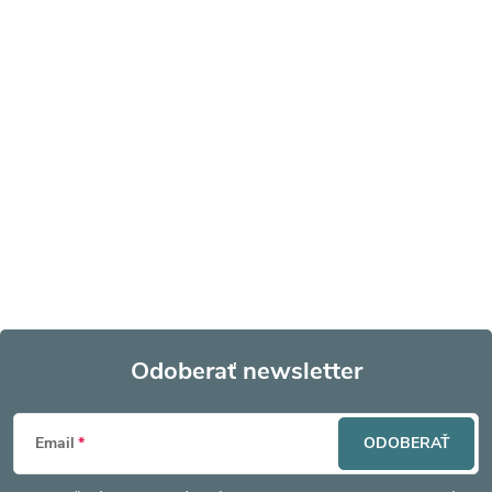
Odoberať newsletter
Z
Email
ODOBERAŤ
á