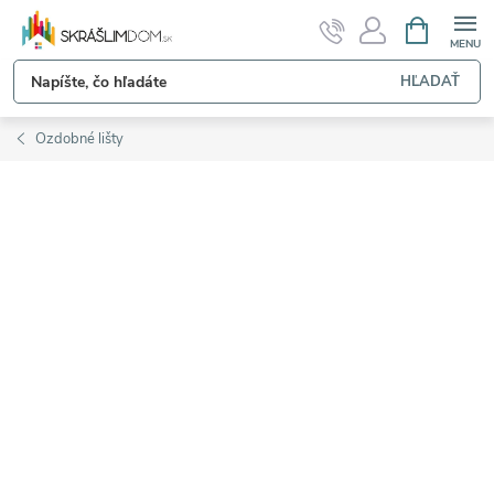
Prejsť
NÁKUPN
KOŠÍK
na
obsah
HĽADAŤ
Ozdobné lišty