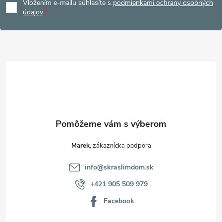
Vložením e-mailu súhlasíte s
podmienkami ochrany osobných
p
údajov
ä
t
i
e
Marek
info
@
skraslimdom.sk
+421 905 509 979
Facebook