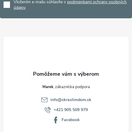
Vložením e-mailu súhlasíte s
podmienkami ochrany osobných
p
údajov
ä
t
i
e
Marek
info
@
skraslimdom.sk
+421 905 509 979
Facebook