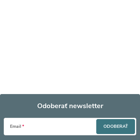
Odoberať newsletter
Z
Email
ODOBERAŤ
á