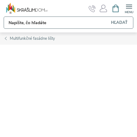
Prejsť
NÁKUPN
KOŠÍK
na
obsah
HĽADAŤ
Multifunkčné fasádne lišty