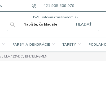
+421 905 509 979
ov
VZORKOVNÍKY TKANÍN CAMFERO
VZORKOVNÍK TKANÍN DAP
info@skraslimdom.sk
HĽADAŤ
Y
FARBY A DEKORÁCIE
TAPETY
PODLAHO
Á BIELA / 12VDC / BM / BERGMEN