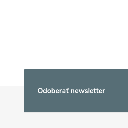
Z
Odoberať newsletter
á
p