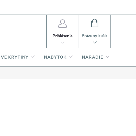
PI
Ako nakupovať
O produktoch
NÁKUPNÝ
KOŠÍK
Prázdny košík
Prihlásenie
VÉ KRYTINY
NÁBYTOK
NÁRADIE
AKCIA