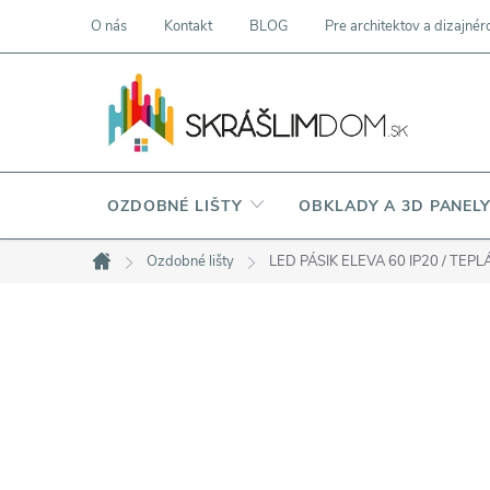
Prejsť
O nás
Kontakt
BLOG
Pre architektov a dizajnér
na
obsah
OZDOBNÉ LIŠTY
OBKLADY A 3D PANEL
Ozdobné lišty
LED PÁSIK ELEVA 60 IP20 / TEPL
Domov