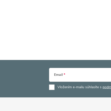
Email
Vložením e-mailu súhlasíte s
podm