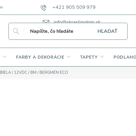
+421 905 509 979
ov
VZORKOVNÍKY TKANÍN CAMFERO
VZORKOVNÍK TKANÍN DAP
info@skraslimdom.sk
HĽADAŤ
Y
FARBY A DEKORÁCIE
TAPETY
PODLAHO
Á BIELA / 12VDC / BM / BERGMEN ECO