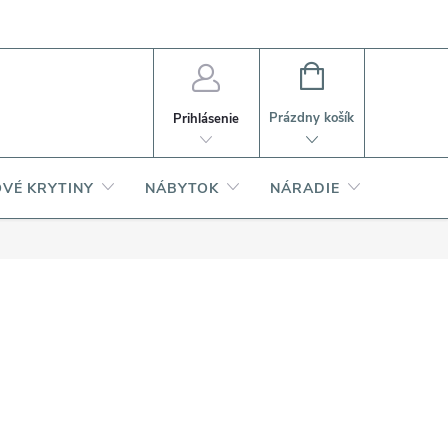
PI
Ako nakupovať
O produktoch
NÁKUPNÝ
KOŠÍK
Prázdny košík
Prihlásenie
VÉ KRYTINY
NÁBYTOK
NÁRADIE
AKCIA