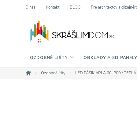
Prejsť
O nás
Kontakt
BLOG
Pre architektov a dizajnér
na
obsah
OZDOBNÉ LIŠTY
OBKLADY A 3D PANEL
Ozdobné lišty
LED PÁSIK ARLA 60 IP00 / TEPL
Domov