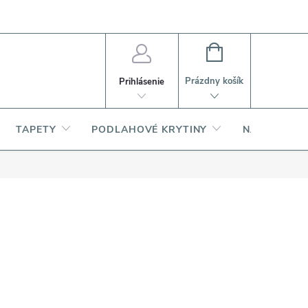
PI
Ako nakupovať
O produktoch
NÁKUPNÝ
KOŠÍK
Prázdny košík
Prihlásenie
TAPETY
PODLAHOVÉ KRYTINY
NARDI – TA