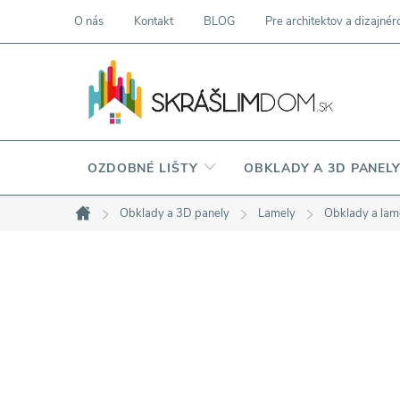
Prejsť
O nás
Kontakt
BLOG
Pre architektov a dizajnér
na
obsah
OZDOBNÉ LIŠTY
OBKLADY A 3D PANEL
Obklady a 3D panely
Lamely
Obklady a l
Domov