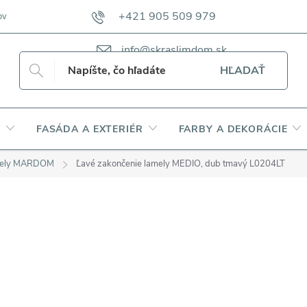
+421 905 509 979
ov
VZORKOVNÍKY TKANÍN CAMFERO
VZORKOVNÍK TKANÍN DAP
info@skraslimdom.sk
HĽADAŤ
Y
FASÁDA A EXTERIÉR
FARBY A DEKORÁCIE
amely MARDOM
Ľavé zakončenie lamely MEDIO, dub tmavý L0204LT