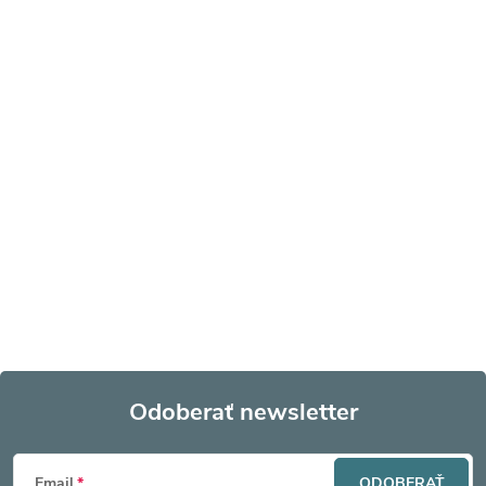
Odoberať newsletter
Z
Email
ODOBERAŤ