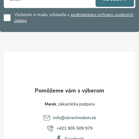
á
Vložením e-mailu súhlasíte s
podmienkami ochrany osobných
p
údajov
ä
t
i
e
Marek
info
@
skraslimdom.sk
+421 905 509 979
Facebook