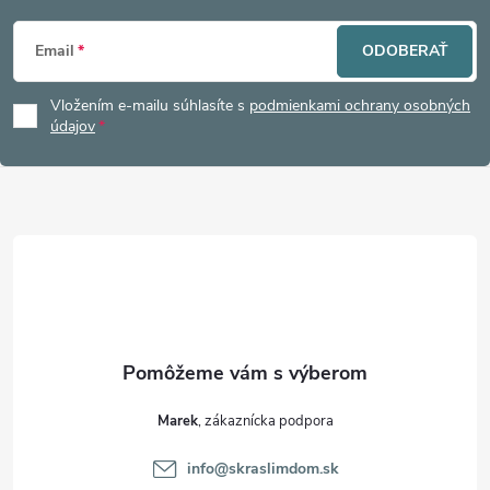
Z
Email
ODOBERAŤ
á
Vložením e-mailu súhlasíte s
podmienkami ochrany osobných
p
údajov
ä
t
i
e
Marek
info
@
skraslimdom.sk