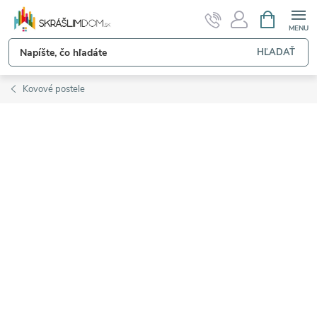
Prejsť
NÁKUPN
KOŠÍK
na
obsah
HĽADAŤ
Kovové postele