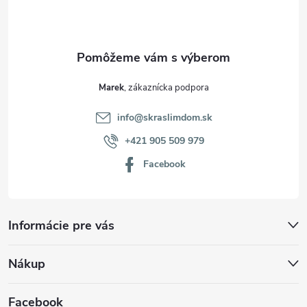
i
e
Marek
info
@
skraslimdom.sk
+421 905 509 979
Facebook
Informácie pre vás
Nákup
Facebook