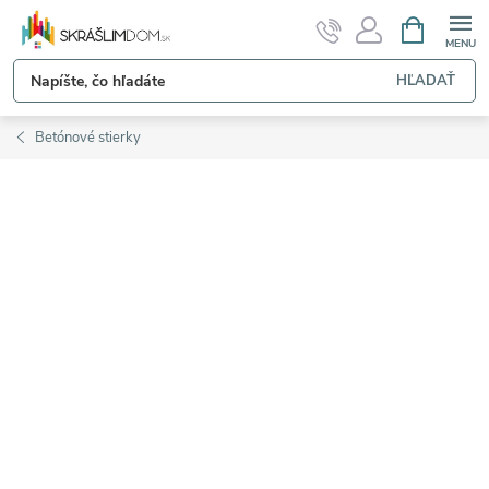
Prejsť
NÁKUPN
KOŠÍK
na
obsah
HĽADAŤ
Betónové stierky