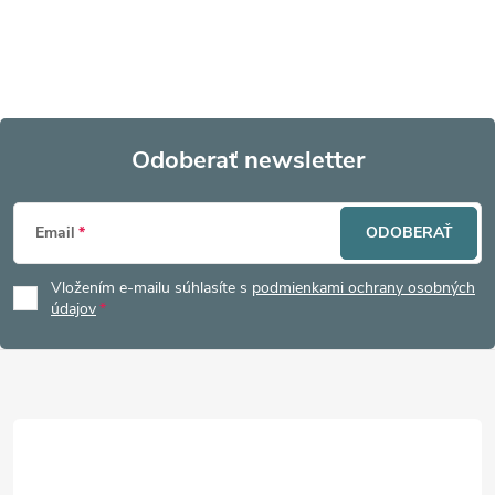
Odoberať newsletter
Z
Email
ODOBERAŤ
á
Vložením e-mailu súhlasíte s
podmienkami ochrany osobných
p
údajov
ä
t
i