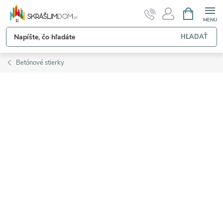
Prejsť
NÁKUPN
KOŠÍK
na
obsah
HĽADAŤ
Betónové stierky