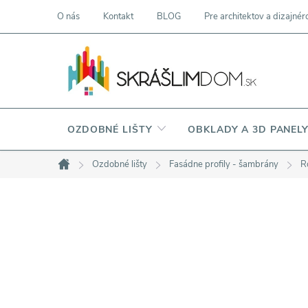
Prejsť
O nás
Kontakt
BLOG
Pre architektov a dizajnér
na
obsah
OZDOBNÉ LIŠTY
OBKLADY A 3D PANEL
Ozdobné lišty
Fasádne profily - šambrány
R
Domov