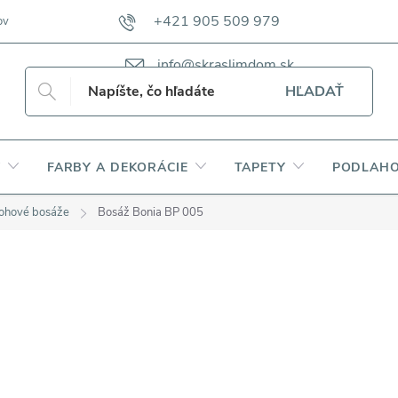
+421 905 509 979
ov
VZORKOVNÍKY TKANÍN CAMFERO
VZORKOVNÍK TKANÍN DAP
info@skraslimdom.sk
HĽADAŤ
Y
FARBY A DEKORÁCIE
TAPETY
PODLAHO
ohové bosáže
Bosáž Bonia BP 005