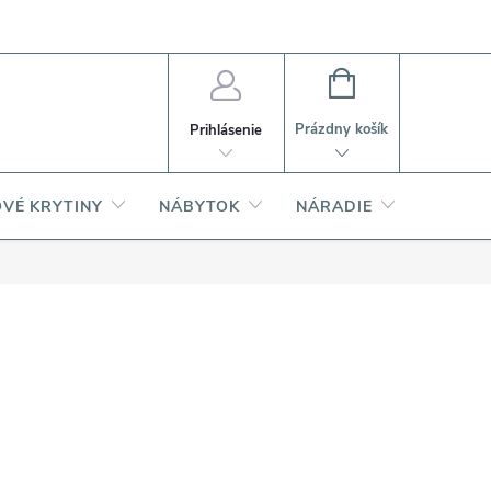
PI
Ako nakupovať
O produktoch
NÁKUPNÝ
KOŠÍK
Prázdny košík
Prihlásenie
VÉ KRYTINY
NÁBYTOK
NÁRADIE
AKCIA