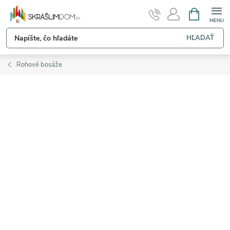
Prejsť
NÁKUPN
KOŠÍK
na
obsah
HĽADAŤ
Rohové bosáže