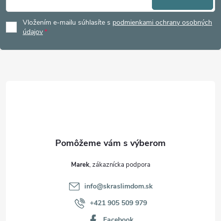
á
Vložením e-mailu súhlasíte s
podmienkami ochrany osobných
p
údajov
ä
t
i
e
Marek
info
@
skraslimdom.sk
+421 905 509 979
Facebook