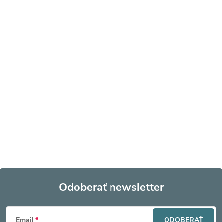
Odoberať newsletter
Z
Email
ODOBERAŤ