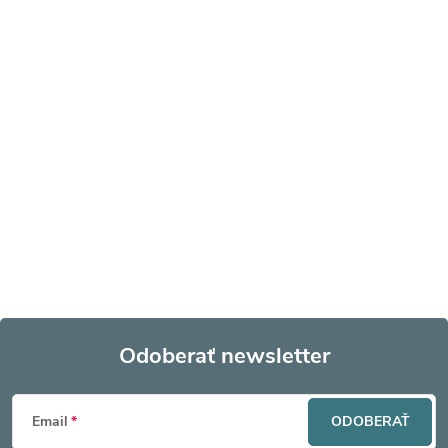
Odoberať newsletter
Z
Email
ODOBERAŤ