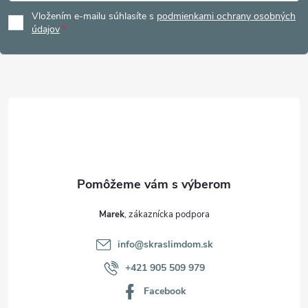
á
Vložením e-mailu súhlasíte s
podmienkami ochrany osobných
p
údajov
ä
t
i
e
Marek
info
@
skraslimdom.sk
+421 905 509 979
Facebook