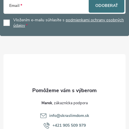
Email
ODOBERAŤ
á
Vložením e-mailu súhlasíte s
podmienkami ochrany osobných
p
údajov
ä
t
i
e
Marek
info
@
skraslimdom.sk
+421 905 509 979