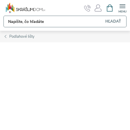
Prejsť
NÁKUPN
KOŠÍK
na
obsah
HĽADAŤ
Podlahové lišty