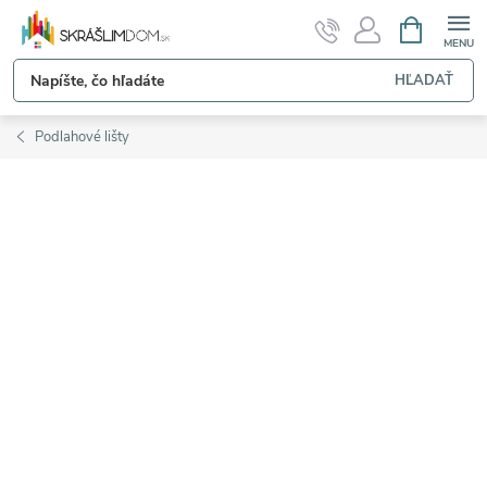
Prejsť
NÁKUPN
KOŠÍK
na
obsah
HĽADAŤ
Podlahové lišty