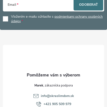
Email
ODOBERAŤ
á
Vložením e-mailu súhlasíte s
podmienkami ochrany osobných
p
údajov
ä
t
i
e
Marek
info
@
skraslimdom.sk
+421 905 509 979