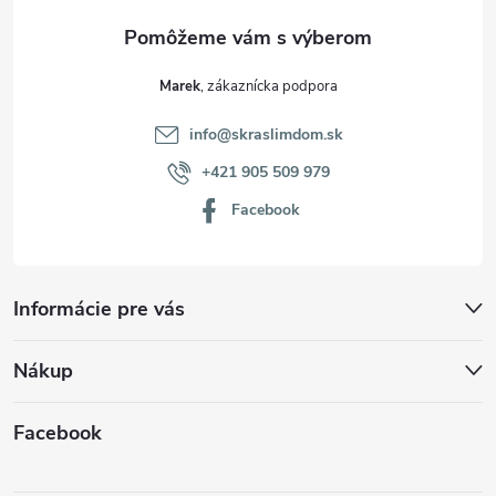
e
Marek
info
@
skraslimdom.sk
+421 905 509 979
Facebook
Informácie pre vás
Nákup
Facebook