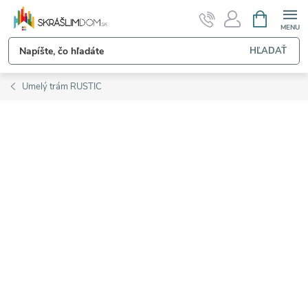
Prejsť
NÁKUPN
KOŠÍK
na
obsah
HĽADAŤ
Umelý trám RUSTIC