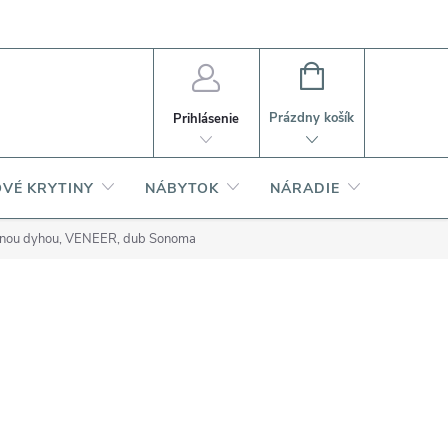
PI
Ako nakupovať
O produktoch
NÁKUPNÝ
KOŠÍK
Prázdny košík
Prihlásenie
VÉ KRYTINY
NÁBYTOK
NÁRADIE
AKCIA
venou dyhou, VENEER, dub Sonoma