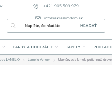
+421 905 509 979
ov
VZORKOVNÍKY TKANÍN CAMFERO
VZORKOVNÍK TKANÍN DAP
info@skraslimdom.sk
HĽADAŤ
Y
FARBY A DEKORÁCIE
TAPETY
PODLAHO
lady LAMELIO
Lamelio Veneer
Ukončovacia lamela potiahnutá dre