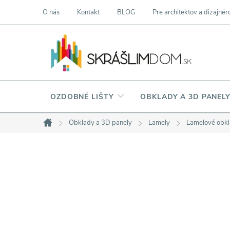
Prejsť
O nás
Kontakt
BLOG
Pre architektov a dizajnér
na
obsah
OZDOBNÉ LIŠTY
OBKLADY A 3D PANEL
Obklady a 3D panely
Lamely
Lamelové obk
Domov