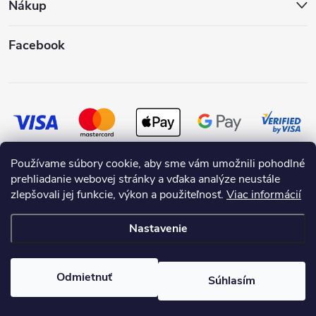
Nákup
Facebook
Používame súbory cookie, aby sme vám umožnili pohodlné
prehliadanie webovej stránky a vďaka analýze neustále
zlepšovali jej funkcie, výkon a použiteľnosť.
Viac informácií
Nastavenie
Copyright 2026
SKRASLIMDOM.SK
. Všetky práva vyhradené.
Odmietnuť
Súhlasím
Vytvoril Shoptet