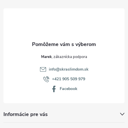
t
i
e
Marek
info
@
skraslimdom.sk
+421 905 509 979
Facebook
Informácie pre vás