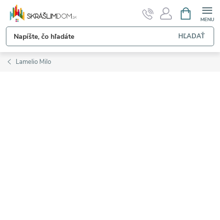
Prejsť
NÁKUPN
KOŠÍK
na
obsah
HĽADAŤ
Lamelio Milo