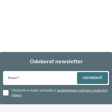
Odoberať newsletter
Z
Email
ODOBERAŤ
á
Vložením e-mailu súhlasíte s
podmienkami ochrany osobných
p
údajov
ä