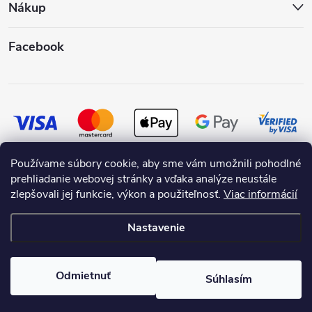
Nákup
Facebook
Používame súbory cookie, aby sme vám umožnili pohodlné
prehliadanie webovej stránky a vďaka analýze neustále
zlepšovali jej funkcie, výkon a použiteľnosť.
Viac informácií
Nastavenie
Copyright 2026
SKRASLIMDOM.SK
. Všetky práva vyhradené.
Odmietnuť
Súhlasím
Vytvoril Shoptet