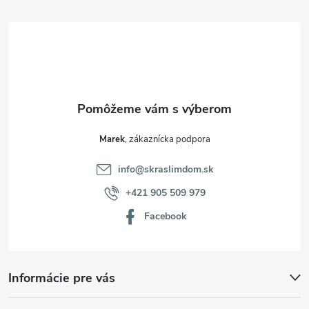
t
i
e
Marek
info
@
skraslimdom.sk
+421 905 509 979
Facebook
Informácie pre vás