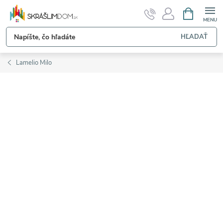
Prejsť
NÁKUPN
KOŠÍK
na
obsah
HĽADAŤ
Lamelio Milo